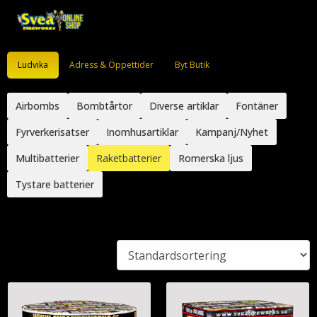
Ludvika
Adress & Öppettider
Byt Butik
Airbombs
Bombtårtor
Diverse artiklar
Fontäner
Fyrverkerisatser
Inomhusartiklar
Kampanj/Nyhet
Multibatterier
Raketbatterier
Romerska ljus
Tystare batterier