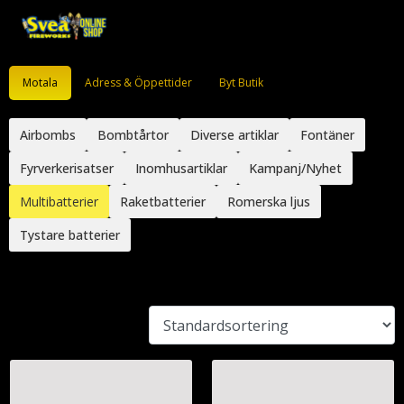
Motala
Adress & Öppettider
Byt Butik
Airbombs
Bombtårtor
Diverse artiklar
Fontäner
Fyrverkerisatser
Inomhusartiklar
Kampanj/Nyhet
Multibatterier
Raketbatterier
Romerska ljus
Tystare batterier