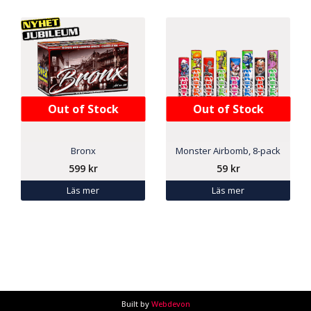
Out of Stock
Out of Stock
Bronx
Monster Airbomb, 8-pack
599
kr
59
kr
Läs mer
Läs mer
Built by
Webdevon