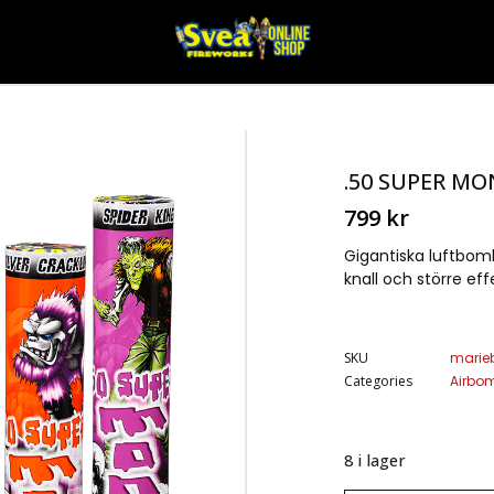
.50 SUPER M
799
kr
Gigantiska luftbomb
knall och större ef
SKU
marie
Categories
Airbo
8 i lager