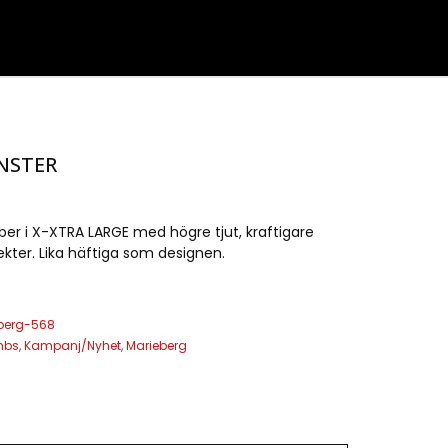
ONSTER
er i X-XTRA LARGE med högre tjut, kraftigare
fekter. Lika häftiga som designen.
berg-568
mbs
,
Kampanj/Nyhet
,
Marieberg