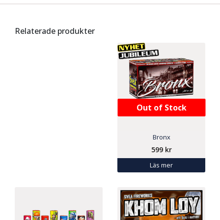
Relaterade produkter
Out of Stock
Bronx
599
kr
Läs mer