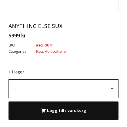
ANYTHING ELSE SUX
5999
kr
SKU
ikea-307P
Categories
Ikea
,
Multibatterier
1 i lager
-
+
Lägg till i varukorg