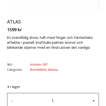
ATLAS
1599
kr
En överdådig show, fullt med färger och fantastiska
effekter i pastell. Kraftfulla palmer, kronor och
blinkande stjärnor med en final utöver det vanliga.
SKU
motala-287
Categories
Bombtårtor
,
Motala
4 i lager
-
+