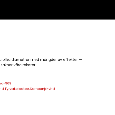
yra olika diametrar med mängder av effekter —
 saknar våra raketer.
und-969
und
,
Fyrverkerisatser
,
Kampanj/Nyhet