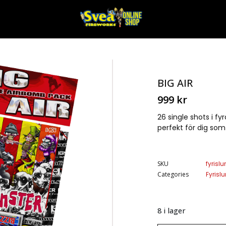
BIG AIR
999
kr
26 single shots i f
perfekt för dig som
SKU
fyrisl
Categories
Fyrisl
8 i lager