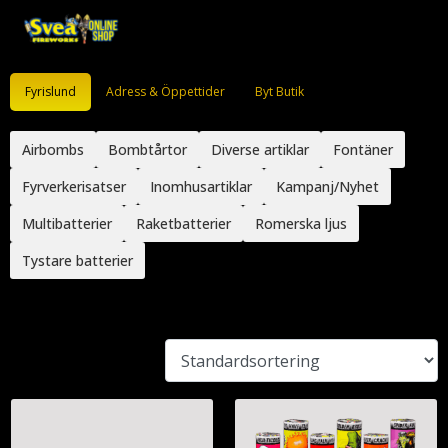
Fyrislund
Adress & Öppettider
Byt Butik
Airbombs
Bombtårtor
Diverse artiklar
Fontäner
Fyrverkerisatser
Inomhusartiklar
Kampanj/Nyhet
Multibatterier
Raketbatterier
Romerska ljus
Tystare batterier