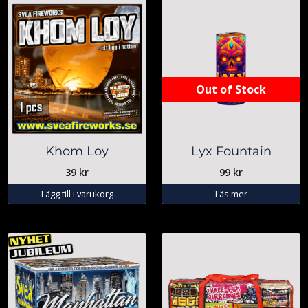
Out of Stock
Khom Loy
Lyx Fountain
39
kr
99
kr
Lägg till i varukorg
Läs mer