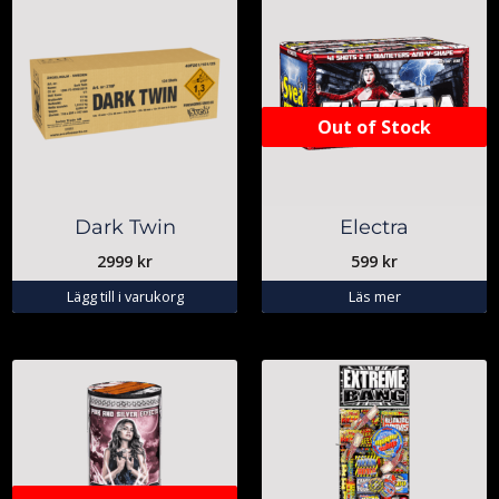
Out of Stock
Dark Twin
Electra
2999
kr
599
kr
Lägg till i varukorg
Läs mer