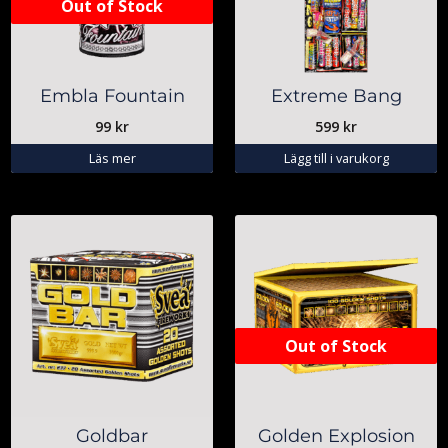
Out of Stock
Embla Fountain
Extreme Bang
99
kr
599
kr
Läs mer
Lägg till i varukorg
Out of Stock
Goldbar
Golden Explosion