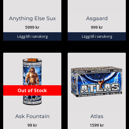
Anything Else Sux
Asgaard
5999
kr
999
kr
Lägg till i varukorg
Lägg till i varukorg
Out of Stock
Ask Fountain
Atlas
99
kr
1599
kr