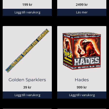
199
kr
2499
kr
Lägg till i varukorg
Läs mer
Golden Sparklers
Hades
39
kr
999
kr
Lägg till i varukorg
Lägg till i varukorg