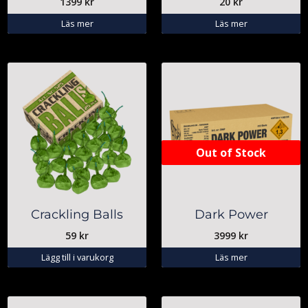
1399
kr
20
kr
Läs mer
Läs mer
Out of Stock
Crackling Balls
Dark Power
59
kr
3999
kr
Lägg till i varukorg
Läs mer