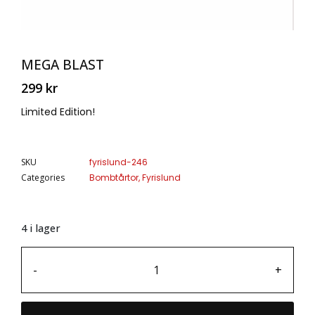
MEGA BLAST
299
kr
Limited Edition!
SKU
fyrislund-246
Categories
Bombtårtor
,
Fyrislund
4 i lager
-
+