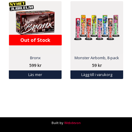
Out of Stock
Bronx
Monster Airbomb, 8-pack
599
kr
59
kr
Läs mer
Lägg till i varukorg
Built by
Webdevon