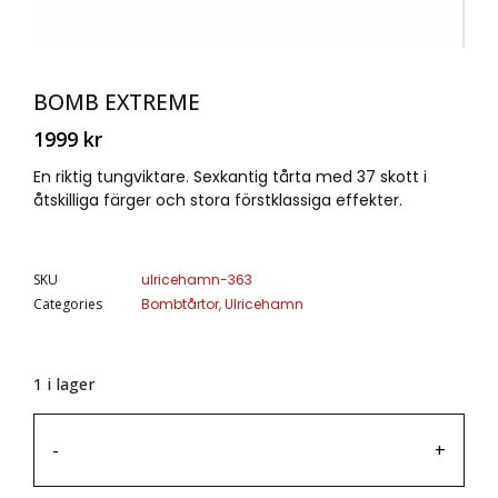
BOMB EXTREME
1999
kr
En riktig tungviktare. Sexkantig tårta med 37 skott i
åtskilliga färger och stora förstklassiga effekter.
SKU
ulricehamn-363
Categories
Bombtårtor
,
Ulricehamn
1 i lager
-
+