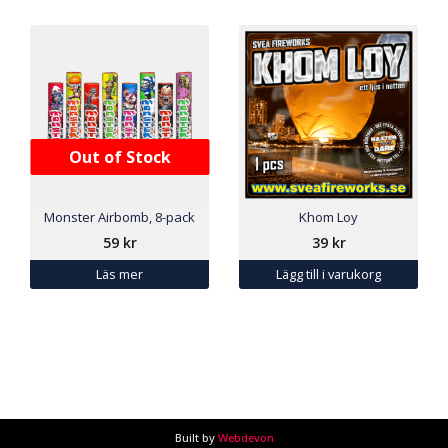
Out of Stock
Monster Airbomb, 8-pack
Khom Loy
59
kr
39
kr
Läs mer
Lägg till i varukorg
Built by
Webdevon