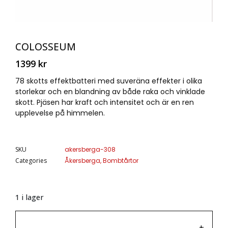
COLOSSEUM
1399
kr
78 skotts effektbatteri med suveräna effekter i olika
storlekar och en blandning av både raka och vinklade
skott. Pjäsen har kraft och intensitet och är en ren
upplevelse på himmelen.
SKU
akersberga-308
Categories
Åkersberga
,
Bombtårtor
1 i lager
-
+