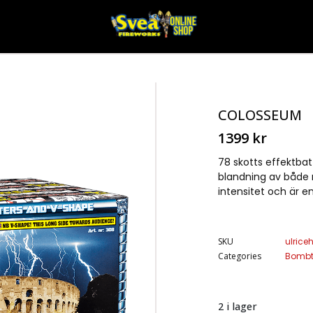
COLOSSEUM
1399
kr
78 skotts effektbat
blandning av både r
intensitet och är 
SKU
ulric
Categories
Bombt
2 i lager