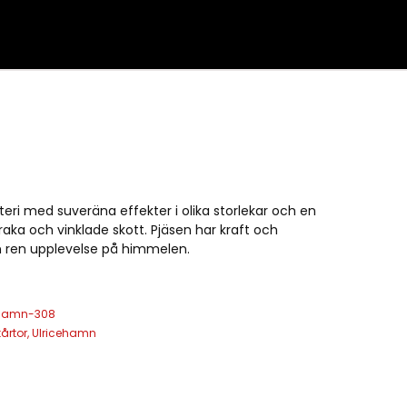
teri med suveräna effekter i olika storlekar och en
aka och vinklade skott. Pjäsen har kraft och
en ren upplevelse på himmelen.
ehamn-308
årtor
,
Ulricehamn