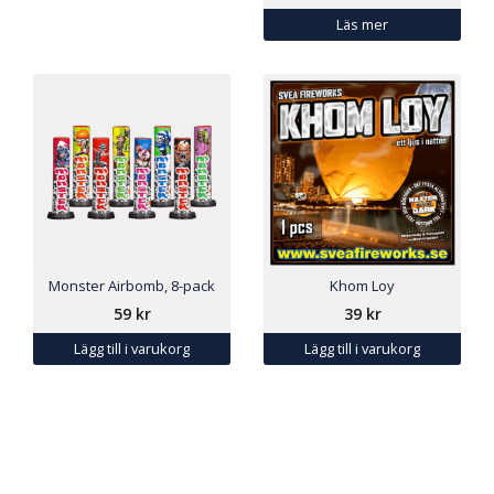
Läs mer
Monster Airbomb, 8-pack
Khom Loy
59
kr
39
kr
Lägg till i varukorg
Lägg till i varukorg