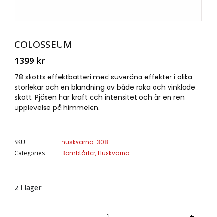
COLOSSEUM
1399
kr
78 skotts effektbatteri med suveräna effekter i olika
storlekar och en blandning av både raka och vinklade
skott. Pjäsen har kraft och intensitet och är en ren
upplevelse på himmelen.
SKU
huskvarna-308
Categories
Bombtårtor
,
Huskvarna
2 i lager
-
+