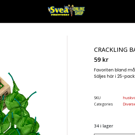
CRACKLING B
59
kr
Favoriten bland må
Säljes här i 25-pack
SKU
huskv
Categories
Diverse
34 i lager