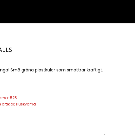
ALLS
nga! Små gröna plastkulor som smattrar kraftigt.
.
arna-525
 artiklar
,
Huskvarna