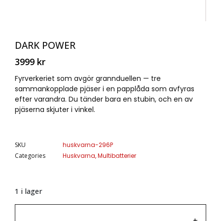
DARK POWER
3999
kr
Fyrverkeriet som avgör grannduellen — tre
sammankopplade pjäser i en papplåda som avfyras
efter varandra. Du tänder bara en stubin, och en av
pjäserna skjuter i vinkel.
SKU
huskvarna-296P
Categories
Huskvarna
,
Multibatterier
1 i lager
-
+