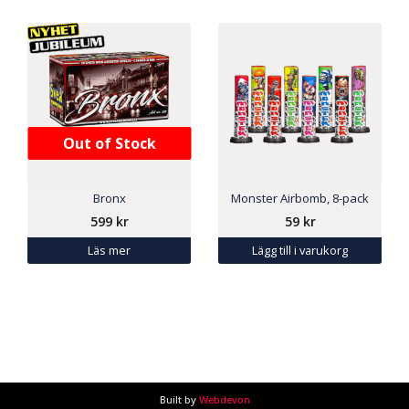
Out of Stock
Bronx
Monster Airbomb, 8-pack
599
kr
59
kr
Läs mer
Lägg till i varukorg
Built by
Webdevon