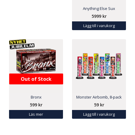
Anything Else Sux
5999
kr
Lägg till i varukorg
Out of Stock
Bronx
Monster Airbomb, 8-pack
599
kr
59
kr
Läs mer
Lägg till i varukorg