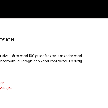
OSION
lusivt. Tårta med 100 guldeffekter. Kaskader med
santemum, guldregn och kamuroeffekter. En riktig
60P
årtor
,
Bro