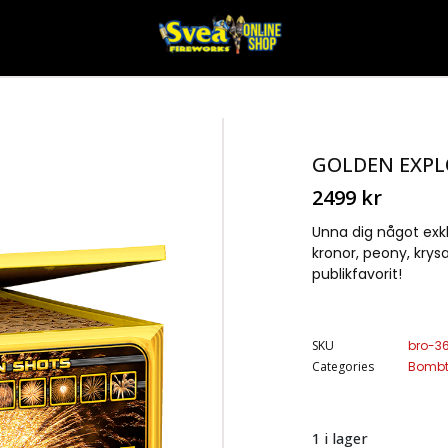
GOLDEN EXPL
2499
kr
Unna dig något exk
kronor, peony, kry
publikfavorit!
SKU
bro-3
Categories
Bombt
1 i lager