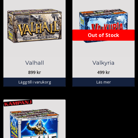
Out of Stock
Valhall
Valkyria
899
kr
499
kr
Lägg till i varukorg
Läs mer