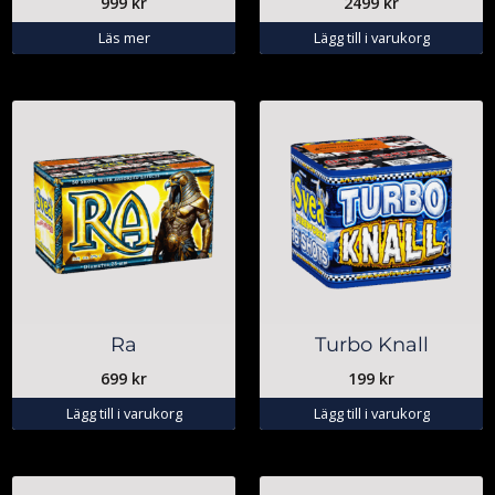
999
kr
2499
kr
Läs mer
Lägg till i varukorg
Ra
Turbo Knall
699
kr
199
kr
Lägg till i varukorg
Lägg till i varukorg