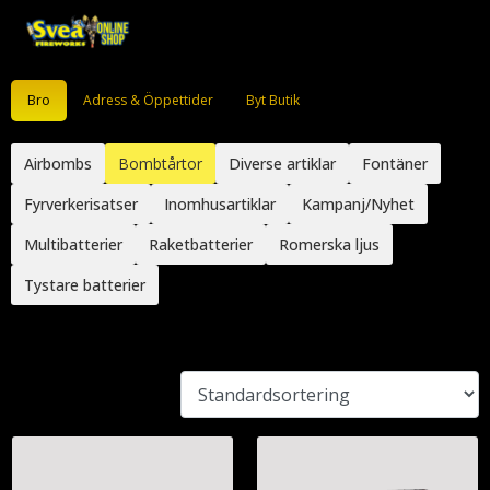
Bro
Adress & Öppettider
Byt Butik
Airbombs
Bombtårtor
Diverse artiklar
Fontäner
Fyrverkerisatser
Inomhusartiklar
Kampanj/Nyhet
Multibatterier
Raketbatterier
Romerska ljus
Tystare batterier