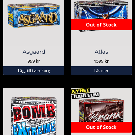
Out of Stock
Asgaard
Atlas
999
kr
1599
kr
Lägg till i varukorg
Läs mer
Out of Stock