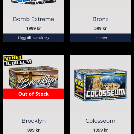
Bomb Extreme
Bronx
1999
kr
599
kr
Lägg till i varukorg
Läs mer
Out of Stock
Brooklyn
Colosseum
999
kr
1399
kr