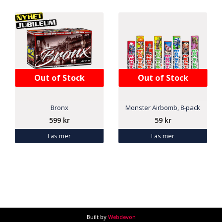
Out of Stock
Out of Stock
Bronx
Monster Airbomb, 8-pack
599
kr
59
kr
Läs mer
Läs mer
Built by
Webdevon