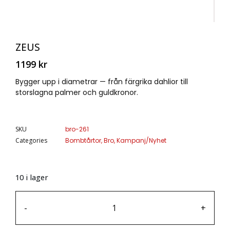
ZEUS
1199
kr
Bygger upp i diametrar — från färgrika dahlior till
storslagna palmer och guldkronor.
SKU
bro-261
Categories
Bombtårtor
,
Bro
,
Kampanj/Nyhet
10 i lager
-
+