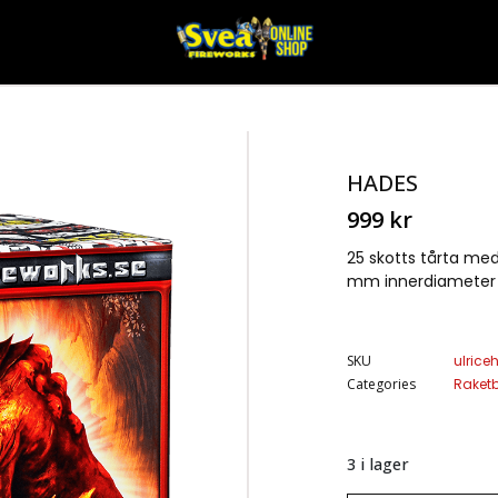
HADES
999
kr
25 skotts tårta med
mm innerdiameter 
SKU
ulric
Categories
Raketb
3 i lager