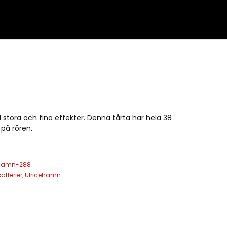
 stora och fina effekter. Denna tårta har hela 38
på rören.
ehamn-288
atterier
,
Ulricehamn