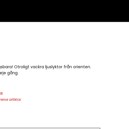
bara! Otroligt vackra ljuslyktor från orienten.
rje gång.
18
verse artiklar