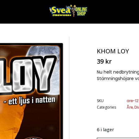
KHOM LOY
39
kr
Nu helt nedbrytnings
Stämningshöjare va
SKU
are-12
Categories
Åre
,
Di
6 i lager