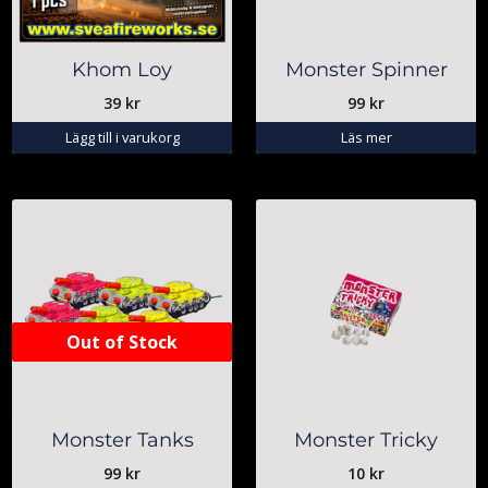
Khom Loy
Monster Spinner
39
kr
99
kr
Lägg till i varukorg
Läs mer
Out of Stock
Monster Tanks
Monster Tricky
99
kr
10
kr