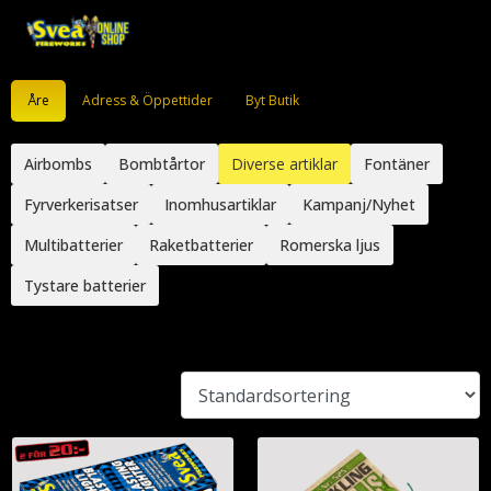
Åre
Adress & Öppettider
Byt Butik
Airbombs
Bombtårtor
Diverse artiklar
Fontäner
Fyrverkerisatser
Inomhusartiklar
Kampanj/Nyhet
Multibatterier
Raketbatterier
Romerska ljus
Tystare batterier