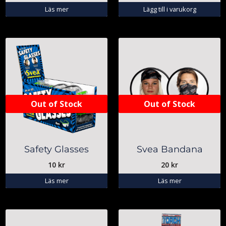
Läs mer
Lägg till i varukorg
Out of Stock
Out of Stock
Safety Glasses
Svea Bandana
10
kr
20
kr
Läs mer
Läs mer