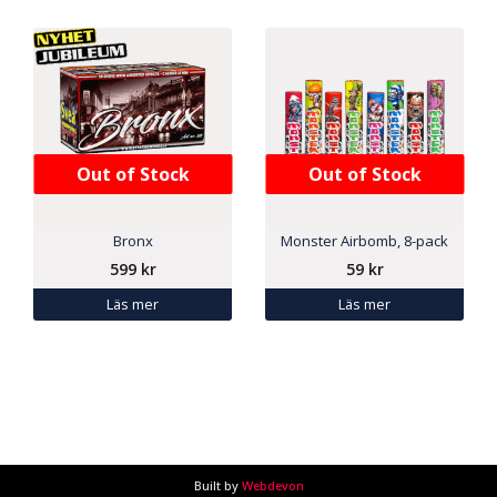
Out of Stock
Out of Stock
Bronx
Monster Airbomb, 8-pack
599
kr
59
kr
Läs mer
Läs mer
Built by
Webdevon