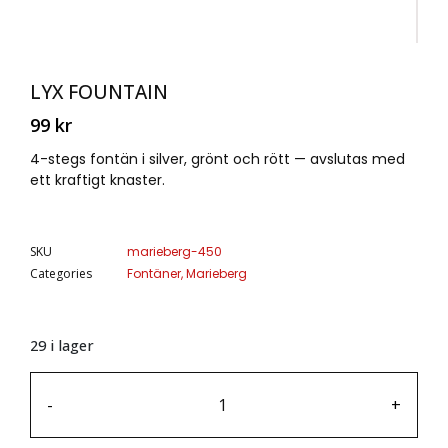
LYX FOUNTAIN
99
kr
4-stegs fontän i silver, grönt och rött — avslutas med
ett kraftigt knaster.
SKU
marieberg-450
Categories
Fontäner
,
Marieberg
29 i lager
-
+