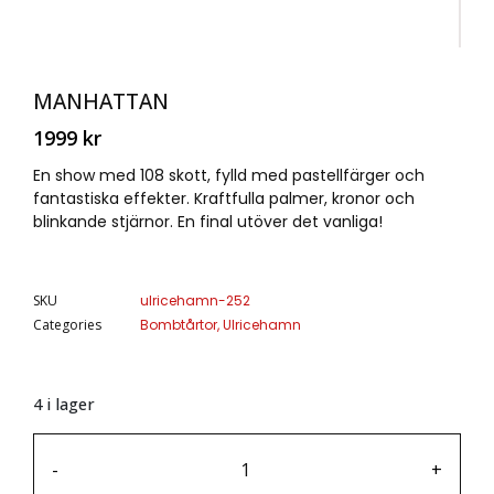
MANHATTAN
1999
kr
En show med 108 skott, fylld med pastellfärger och
fantastiska effekter. Kraftfulla palmer, kronor och
blinkande stjärnor. En final utöver det vanliga!
SKU
ulricehamn-252
Categories
Bombtårtor
,
Ulricehamn
4 i lager
-
+