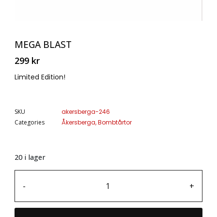
MEGA BLAST
299
kr
Limited Edition!
SKU
akersberga-246
Categories
Åkersberga
,
Bombtårtor
20 i lager
-
+