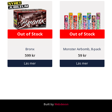
Out of Stock
Out of Stock
Bronx
Monster Airbomb, 8-pack
599
kr
59
kr
Läs mer
Läs mer
Built by
Webdevon