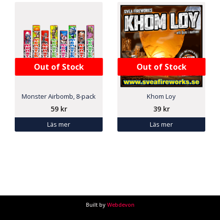
Out of Stock
Out of Stock
Monster Airbomb, 8-pack
Khom Loy
59
kr
39
kr
Läs mer
Läs mer
Built by
Webdevon