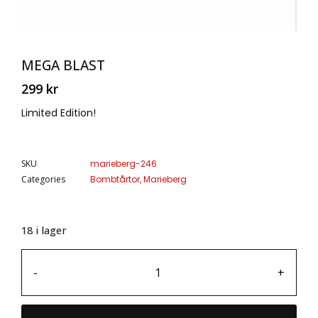
MEGA BLAST
299
kr
Limited Edition!
SKU
marieberg-246
Categories
Bombtårtor
,
Marieberg
18 i lager
-
+