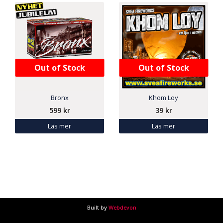
Out of Stock
Out of Stock
Bronx
Khom Loy
599
kr
39
kr
Läs mer
Läs mer
Built by
Webdevon