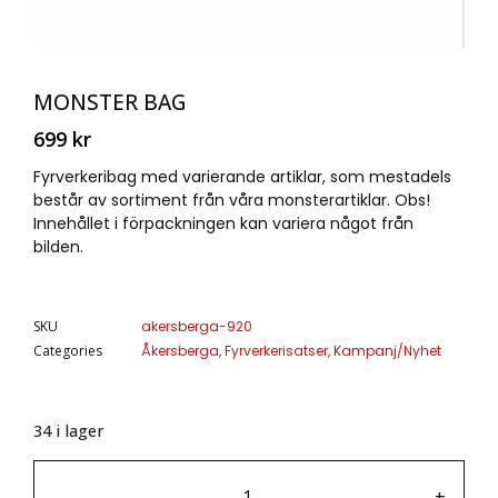
MONSTER BAG
699
kr
Fyrverkeribag med varierande artiklar, som mestadels
består av sortiment från våra monsterartiklar. Obs!
Innehållet i förpackningen kan variera något från
bilden.
SKU
akersberga-920
Categories
Åkersberga
,
Fyrverkerisatser
,
Kampanj/Nyhet
34 i lager
-
+