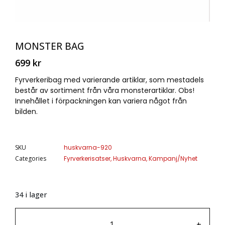
MONSTER BAG
699
kr
Fyrverkeribag med varierande artiklar, som mestadels
består av sortiment från våra monsterartiklar. Obs!
Innehållet i förpackningen kan variera något från
bilden.
SKU
huskvarna-920
Categories
Fyrverkerisatser
,
Huskvarna
,
Kampanj/Nyhet
34 i lager
-
+