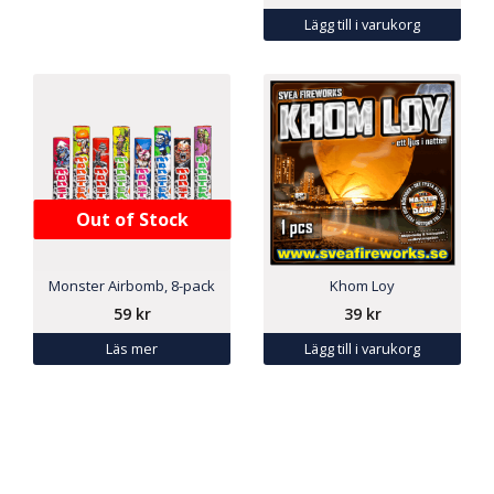
Lägg till i varukorg
Out of Stock
Monster Airbomb, 8-pack
Khom Loy
59
kr
39
kr
Läs mer
Lägg till i varukorg