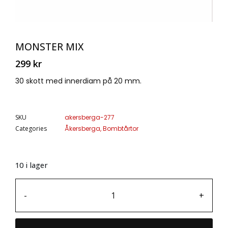
MONSTER MIX
299
kr
30 skott med innerdiam på 20 mm.
SKU
akersberga-277
Categories
Åkersberga
,
Bombtårtor
10 i lager
-
+