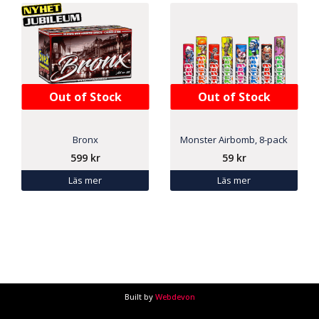
Out of Stock
Out of Stock
Bronx
Monster Airbomb, 8-pack
599
kr
59
kr
Läs mer
Läs mer
Built by
Webdevon