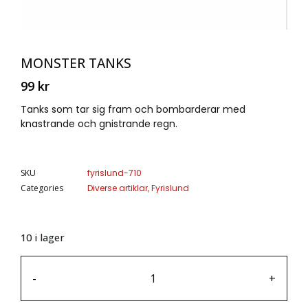
MONSTER TANKS
99
kr
Tanks som tar sig fram och bombarderar med
knastrande och gnistrande regn.
SKU
fyrislund-710
Categories
Diverse artiklar
,
Fyrislund
10 i lager
-
+