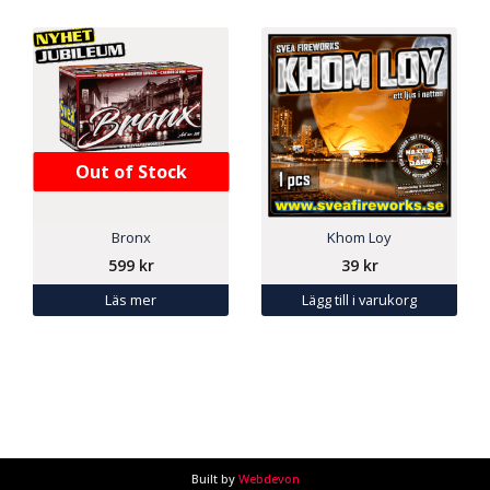
Out of Stock
Bronx
Khom Loy
599
kr
39
kr
Läs mer
Lägg till i varukorg
Built by
Webdevon