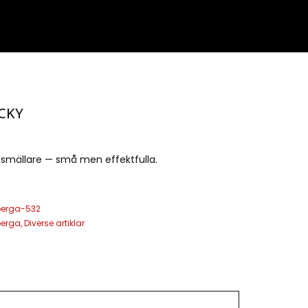
CKY
tsmällare — små men effektfulla.
berga-532
berga
,
Diverse artiklar