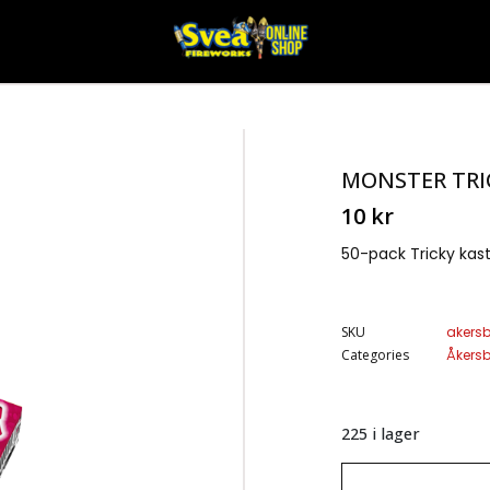
MONSTER TRI
10
kr
50-pack Tricky kas
SKU
akers
Categories
Åkers
225 i lager