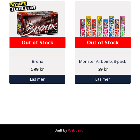
Out of Stock
Out of Stock
Bronx
Monster Airbomb, 8-pack
599
kr
59
kr
Läs mer
Läs mer
Built by
Webdevon