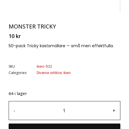
MONSTER TRICKY
10
kr
50-pack Tricky kastsmällare — små men effektfulla.
SKU
ikea-532
Categories
Diverse artiklar
,
Ikea
64 i lager
-
+