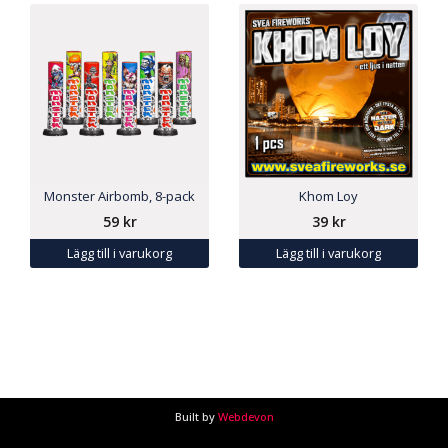
Monster Airbomb, 8-pack
Khom Loy
59
kr
39
kr
Lägg till i varukorg
Lägg till i varukorg
Built by
Webdevon