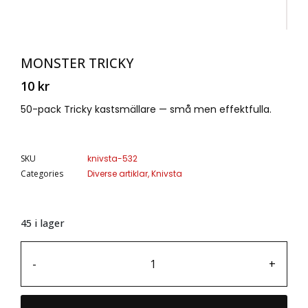
MONSTER TRICKY
10
kr
50-pack Tricky kastsmällare — små men effektfulla.
SKU
knivsta-532
Categories
Diverse artiklar
,
Knivsta
45 i lager
-
+