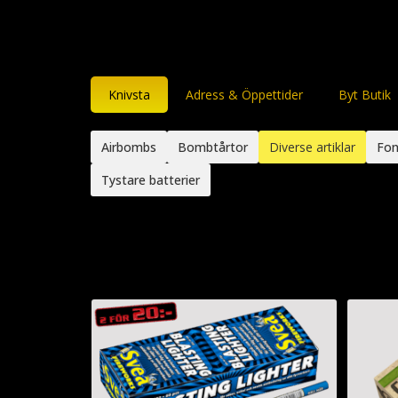
Knivsta
Adress & Öppettider
Byt Butik
Airbombs
Bombtårtor
Diverse artiklar
Fon
Tystare batterier