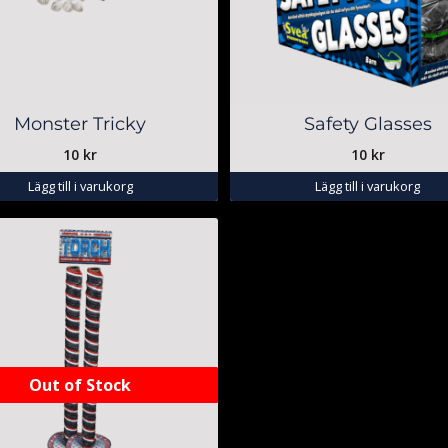
Monster Tricky
Safety Glasses
10
kr
10
kr
Lägg till i varukorg
Lägg till i varukorg
Out of Stock