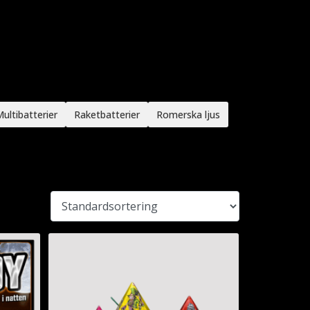
ultibatterier
Raketbatterier
Romerska ljus