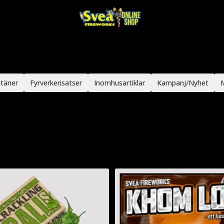
täner
Fyrverkerisatser
Inomhusartiklar
Kampanj/Nyhet
M