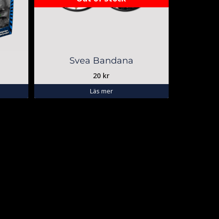
Svea Bandana
20
kr
Läs mer