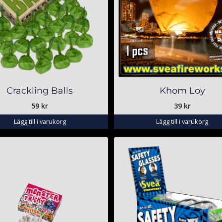
Crackling Balls
Khom Loy
59
kr
39
kr
Lägg till i varukorg
Lägg till i varukorg