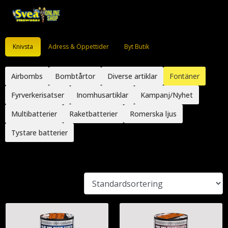
Knivsta
Adress & Öppettider
Byt Butik
Airbombs
Bombtårtor
Diverse artiklar
Fontäner
Fyrverkerisatser
Inomhusartiklar
Kampanj/Nyhet
Multibatterier
Raketbatterier
Romerska ljus
Tystare batterier