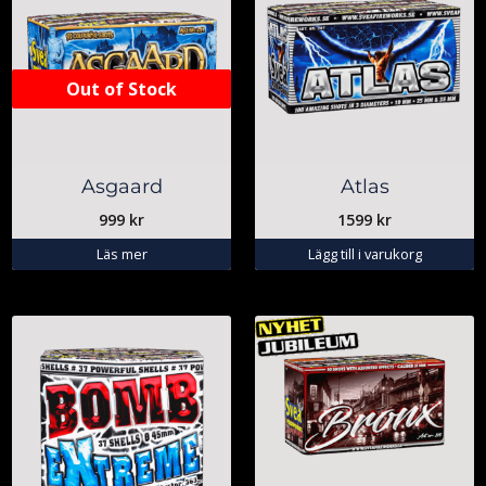
Out of Stock
Asgaard
Atlas
999
kr
1599
kr
Läs mer
Lägg till i varukorg