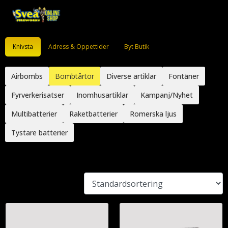
Knivsta
Adress & Öppettider
Byt Butik
Airbombs
Bombtårtor
Diverse artiklar
Fontäner
Fyrverkerisatser
Inomhusartiklar
Kampanj/Nyhet
Multibatterier
Raketbatterier
Romerska ljus
Tystare batterier