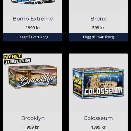
Bomb Extreme
Bronx
1999
kr
599
kr
Lägg till i varukorg
Lägg till i varukorg
Brooklyn
Colosseum
999
kr
1399
kr