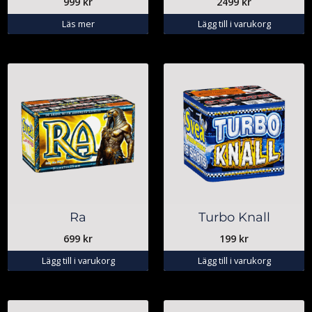
999
kr
2499
kr
Läs mer
Lägg till i varukorg
Ra
Turbo Knall
699
kr
199
kr
Lägg till i varukorg
Lägg till i varukorg