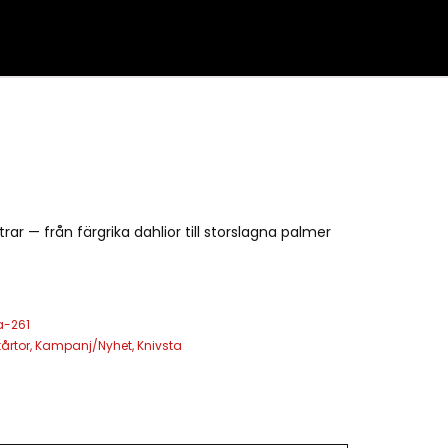
ar — från färgrika dahlior till storslagna palmer
a-261
årtor
,
Kampanj/Nyhet
,
Knivsta