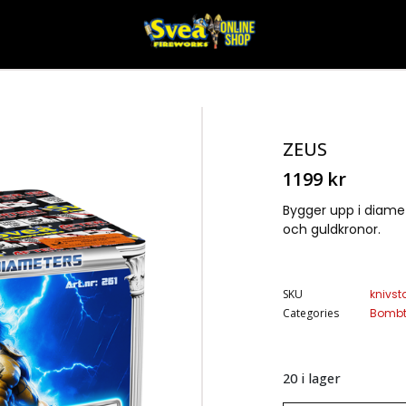
ZEUS
1199
kr
Bygger upp i diametr
och guldkronor.
SKU
knivst
Categories
Bombt
20 i lager