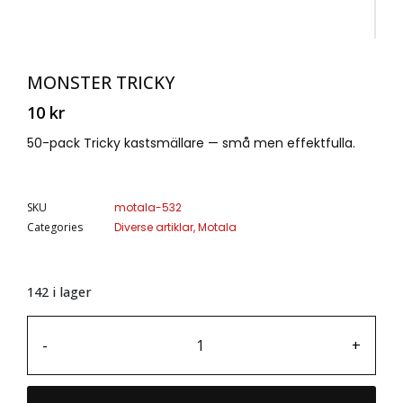
MONSTER TRICKY
10
kr
50-pack Tricky kastsmällare — små men effektfulla.
SKU
motala-532
Categories
Diverse artiklar
,
Motala
142 i lager
-
+