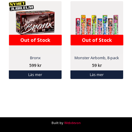
Out of Stock
Out of Stock
Bronx
Monster Airbomb, 8-pack
599
kr
59
kr
Läs mer
Läs mer
Built by
Webdevon