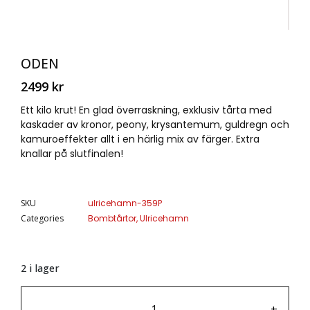
ODEN
2499
kr
Ett kilo krut! En glad överraskning, exklusiv tårta med
kaskader av kronor, peony, krysantemum, guldregn och
kamuroeffekter allt i en härlig mix av färger. Extra
knallar på slutfinalen!
SKU
ulricehamn-359P
Categories
Bombtårtor
,
Ulricehamn
2 i lager
-
+