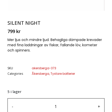
SILENT NIGHT
799
kr
Mer ljus och mindre ljud. Behagliga dämpade krevader
med fina laddningar av fiskar, fallande löv, kometer
och spinners.
SKU
akersberga-373
Categories
Åkersberga
,
Tystare batterier
5 i lager
-
+