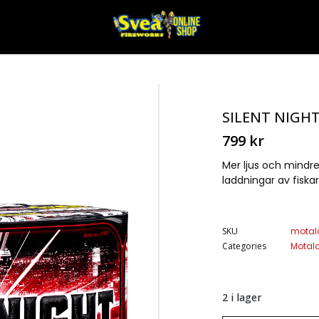
SILENT NIGH
799
kr
Mer ljus och mindr
laddningar av fiskar
SKU
motal
Categories
Motal
2 i lager