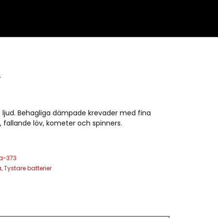
T
e ljud. Behagliga dämpade krevader med fina
, fallande löv, kometer och spinners.
a-373
a
,
Tystare batterier