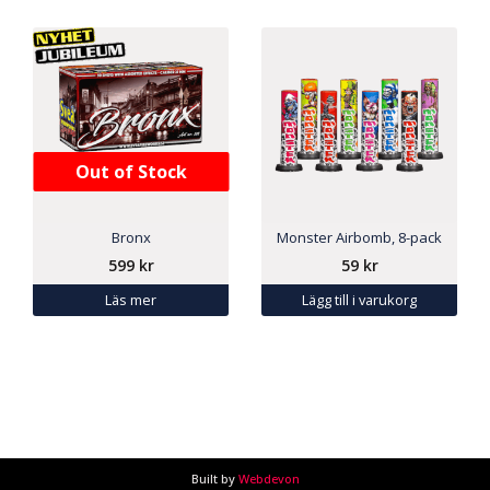
Out of Stock
Bronx
Monster Airbomb, 8-pack
599
kr
59
kr
Läs mer
Lägg till i varukorg
Built by
Webdevon