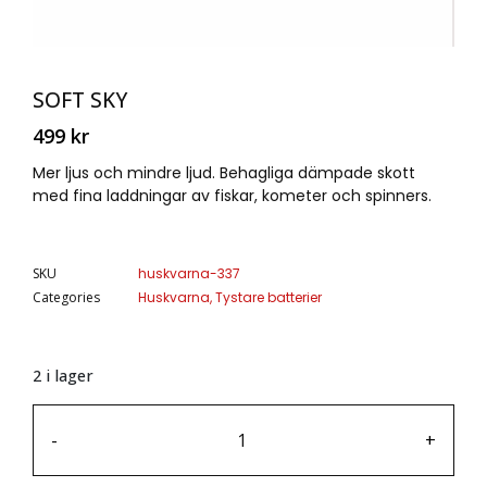
SOFT SKY
499
kr
Mer ljus och mindre ljud. Behagliga dämpade skott
med fina laddningar av fiskar, kometer och spinners.
SKU
huskvarna-337
Categories
Huskvarna
,
Tystare batterier
2 i lager
-
+