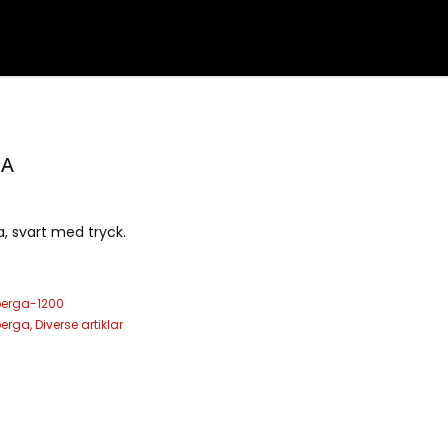
NA
, svart med tryck.
berga-1200
berga
,
Diverse artiklar