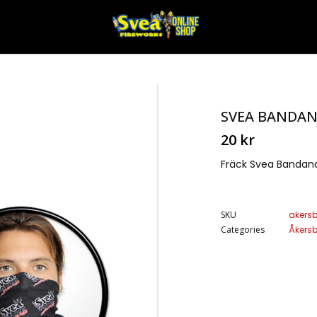
SVEA BANDA
20
kr
Fräck Svea Bandana
SKU
akers
Categories
Åkers