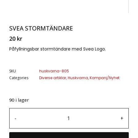
SVEA STORMTÄNDARE
20
kr
Påfyllningsbar stormtändare med Svea Logo.
SKU
huskvarna-805
Categories
Diverse artiklar
,
Huskvarna
,
Kampanj/Nyhet
90 i lager
-
+