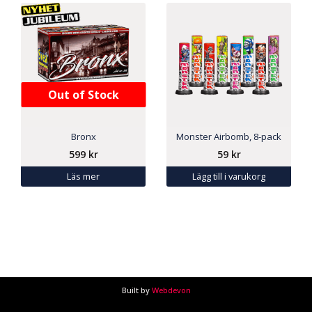
Out of Stock
Bronx
Monster Airbomb, 8-pack
599
kr
59
kr
Läs mer
Lägg till i varukorg
Built by
Webdevon