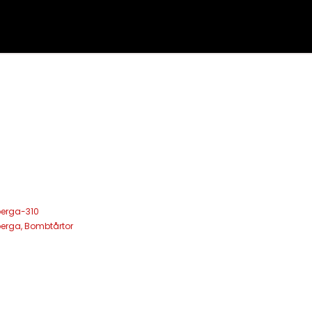
L
berga-310
berga
,
Bombtårtor