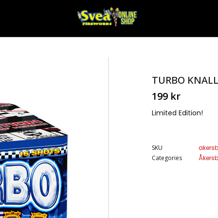
TURBO KNAL
199
kr
Limited Edition!
SKU
akers
Categories
Åkers