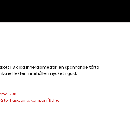
skott i 3 olika innerdiametrar, en spännande tårta
a ieffekter. Innehåller mycket i guld.
arna-280
årtor
,
Huskvarna
,
Kampanj/Nyhet