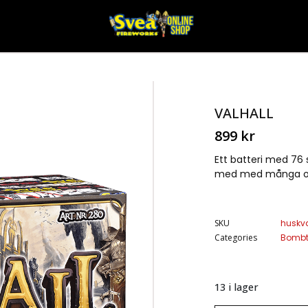
VALHALL
899
kr
Ett batteri med 76 
med med många olik
SKU
huskv
Categories
Bombt
13 i lager