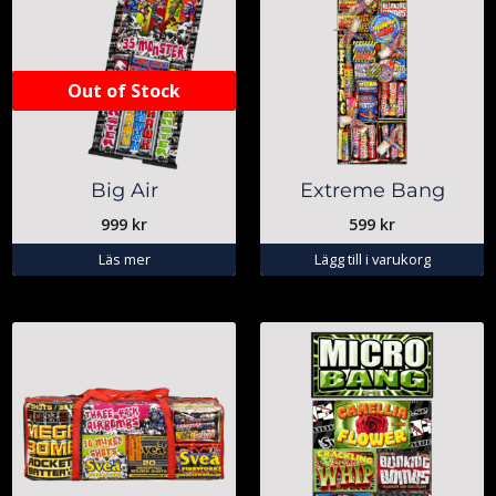
Out of Stock
Big Air
Extreme Bang
999
kr
599
kr
Läs mer
Lägg till i varukorg