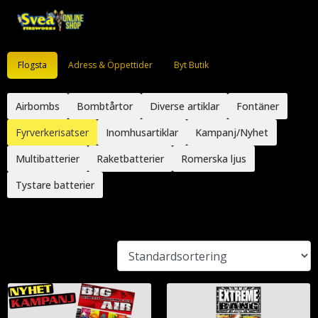
Flogsta
Adress & Öppettider
Byt Butik
Airbombs
Bombtårtor
Diverse artiklar
Fontäner
Fyrverkerisatser
Inomhusartiklar
Kampanj/Nyhet
Multibatterier
Raketbatterier
Romerska ljus
Tystare batterier